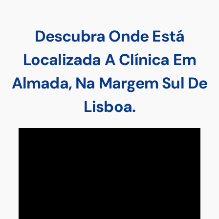
Descubra Onde Está
Localizada A Clínica Em
Almada, Na Margem Sul De
Lisboa.